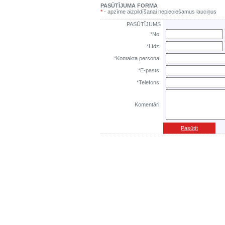
PASŪTĪJUMA FORMA
*
- apzīme aizpildīšanai nepieciešamus lauciņus
PASŪTĪJUMS
*No:
*Līdz:
*Kontakta persona:
*E-pasts:
*Telefons:
Komentāri:
Pasūtīt