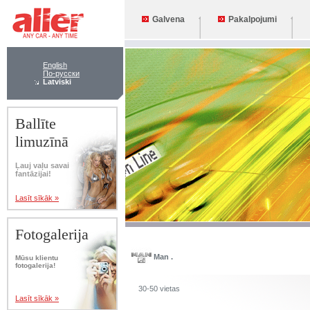
Galvena
Pakalpojumi
English
По-русски
Latviski
Ballīte
limuzīnā
Ļauj vaļu savai
fantāzijai!
Lasīt sīkāk »
Fotogalerija
Man .
Mūsu klientu
fotogalerija!
30-50 vietas
Lasīt sīkāk »