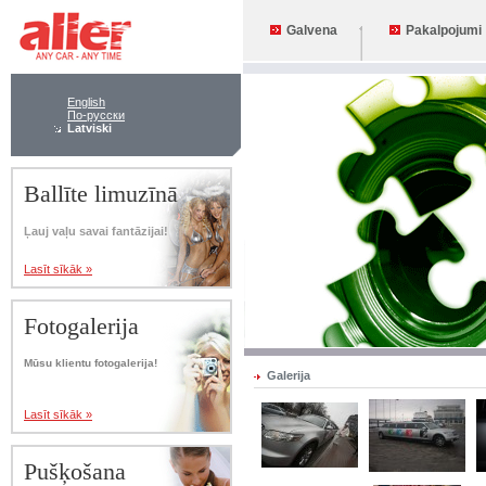
Galvena
Pakalpojumi
English
По-русски
Latviski
Ballīte limuzīnā
Ļauj vaļu savai fantāzijai!
Lasīt sīkāk »
Fotogalerija
Mūsu klientu fotogalerija!
Galerija
Lasīt sīkāk »
Pušķošana