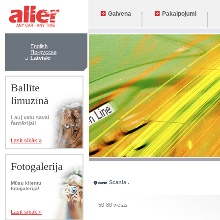
Galvena
Pakalpojumi
English
По-русски
Latviski
Ballīte
limuzīnā
Ļauj vaļu savai
fantāzijai!
Lasīt sīkāk »
Fotogalerija
Scania .
Mūsu klientu
fotogalerija!
50-80 vietas
Lasīt sīkāk »