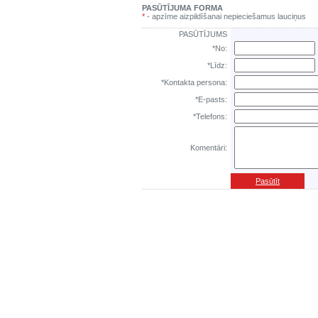
PASŪTĪJUMA FORMA
*
- apzīme aizpildīšanai nepieciešamus lauciņus
PASŪTĪJUMS
*No:
*Līdz:
*Kontakta persona:
*E-pasts:
*Telefons:
Komentāri:
Pasūtīt