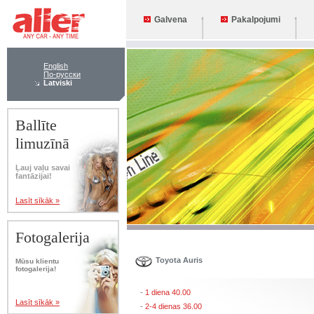
Galvena
Pakalpojumi
English
По-русски
Latviski
Ballīte
limuzīnā
Ļauj vaļu savai
fantāzijai!
Lasīt sīkāk »
Fotogalerija
Toyota Auris
Mūsu klientu
fotogalerija!
-
1 diena 40.00
Lasīt sīkāk »
-
2-4 dienas 36.00