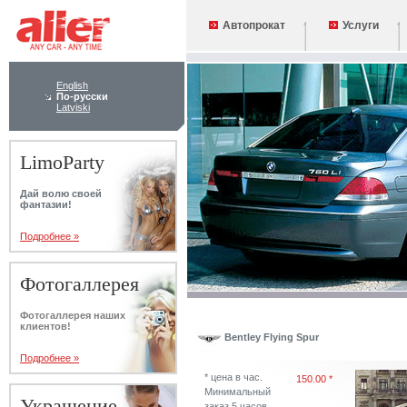
Автопрокат
Услуги
English
По-русски
Latviski
LimoParty
Дай волю своей
фантазии!
Подробнее »
Фотогаллерея
Фотогаллерея наших
клиентов!
Bentley Flying Spur
Подробнее »
* цена в час.
150.00 *
Минимальный
Украшение
заказ 5 часов.