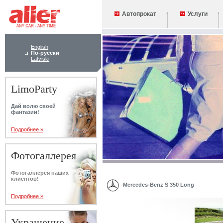
Автопрокат
Услуги
English
По-русски
Latviski
LimoParty
Дай волю своей
фантазии!
Подробнее »
Фотогаллерея
Фотогаллерея наших
клиентов!
Mercedes-Benz S 350 Long
Подробнее »
Украшение