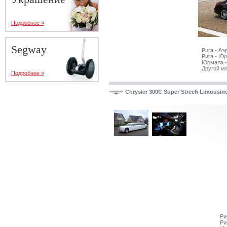
Подробнее »
Segway
Рига - Аэ
Рига - Юр
Юрмала -
Другой м
Подробнее »
Chrysler 300C Super Strech Limousin
Ри
Ри