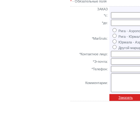
*
- Обязательные поля
ЗАКАЗ
*с:
*до:
Рига - Аэропо
Рига - Юрмал
*Maršruts:
Юрмала - Аэ
Другой марш
*Контактное лицо:
*Э-почта:
*Телефон:
Комментарии:
Заказать