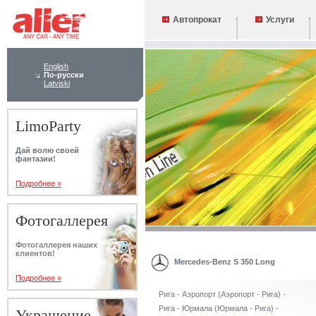
Автопрокат
Услуги
English
По-русски
Latviski
LimoParty
Дай волю своей
фантазии!
Подробнее »
Фотогаллерея
Фотогаллерея наших
клиентов!
Mercedes-Benz S 350 Long
Подробнее »
Рига - Аэропорт (Аэропорт - Рига) -
Рига - Юрмала (Юрмала - Рига) -
Украшение