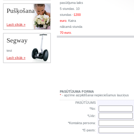
pasūtījuma laiks
Pušķošana
5 stundas. 10
stundas -
1200
euro
. Katra
Lasīt sīkāk »
nākamā stunda
70 euro
.
Segway
test
Lasīt sīkāk »
PASŪTĪJUMA FORMA
*
- apzīme aizpildīšanai nepieciešamus lauciņus
PASŪTĪJUMS
*No:
*Līdz:
*Kontakta persona:
*E-pasts: