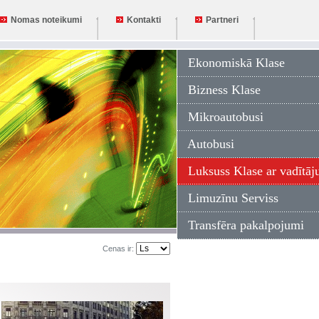
Nomas noteikumi
Kontakti
Partneri
Ekonomiskā Klase
Bizness Klase
Mikroautobusi
Autobusi
Luksuss Klase ar vadītāj
Limuzīnu Serviss
Transfēra pakalpojumi
Cenas ir: