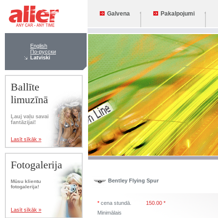
Galvena
Pakalpojumi
English
По-русски
Latviski
Ballīte
limuzīnā
Ļauj vaļu savai
fantāzijai!
Lasīt sīkāk »
Fotogalerija
Bentley Flying Spur
Mūsu klientu
fotogalerija!
*
cena stundā.
150.00 *
Lasīt sīkāk »
Minimālais