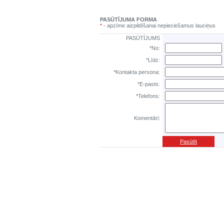
PASŪTĪJUMA FORMA
*
- apzīme aizpildīšanai nepieciešamus lauciņus
PASŪTĪJUMS
*No:
*Līdz:
*Kontakta persona:
*E-pasts:
*Telefons:
Komentāri:
Pasūtīt