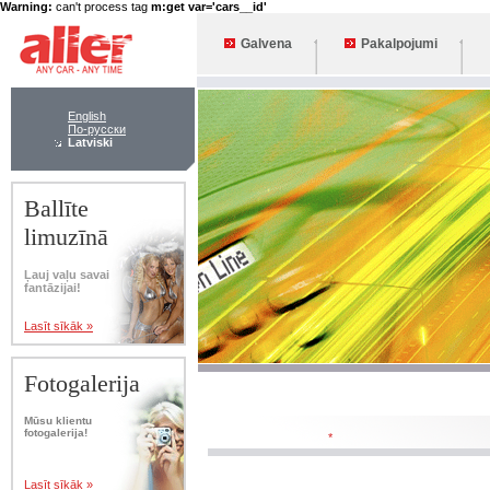
Warning:
can't process tag
m:get var='cars__id'
Galvena
Pakalpojumi
English
По-русски
Latviski
Ballīte
limuzīnā
Ļauj vaļu savai
fantāzijai!
Lasīt sīkāk »
Fotogalerija
Mūsu klientu
fotogalerija!
*
Lasīt sīkāk »